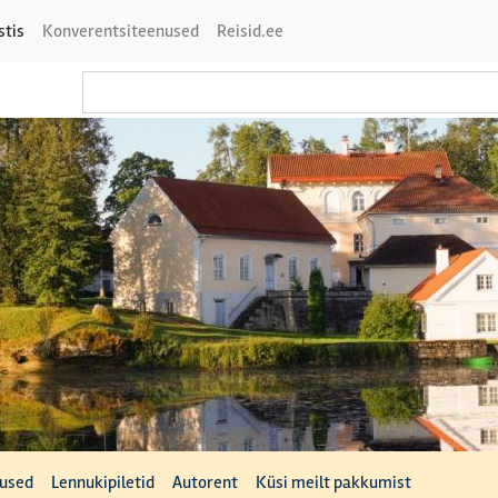
stis
Konverentsiteenused
Reisid.ee
tused
Lennukipiletid
Autorent
Küsi meilt pakkumist