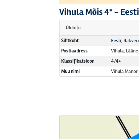
Vihula Mõis
4* -
Eest
Üldinfo
Sihtkoht
Eesti, Rakver
Postiaadress
Vihula, Lään
Klassifikatsioon
4/4+
Muu nimi
Vihula Manor 