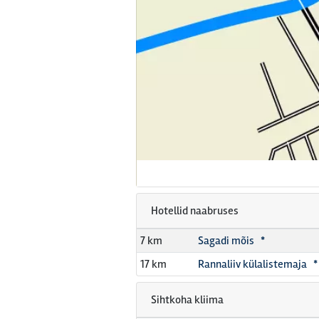
Hotellid naabruses
7 km
Sagadi mõis *
17 km
Rannaliiv külalistemaja *
Sihtkoha kliima