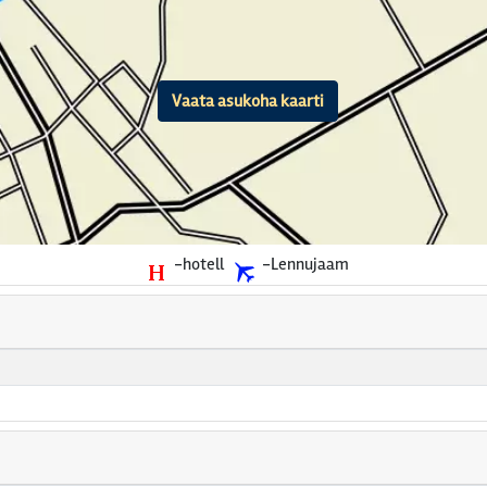
Vaata asukoha kaarti
-hotell
-Lennujaam