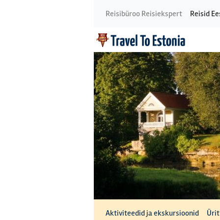
Reisibüroo Reisiekspert
Reisid Ee
Aktiviteedid ja ekskursioonid
Üri