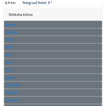
0,4 km
Telegraaf Hotel 4 *
Sihtkoha kliima
jaanuar
veebruar
märts
aprill
mai
juuni
juuli
august
september
oktoober
november