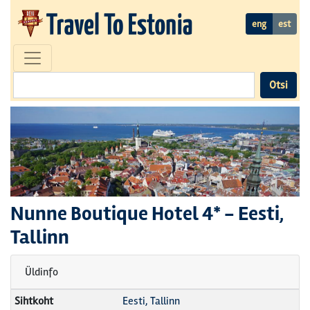
eng
est
Otsi
Nunne Boutique Hotel
4* -
Eesti,
Tallinn
Üldinfo
Sihtkoht
Eesti, Tallinn