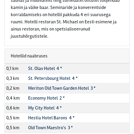
saunas ja mullivannis ning sumedatel õhtutel soojendab
kamin ja väike baar. Seminaride ja konverentside
korraldamiseks on hotellil pakkuda 4 eri suurusega
ruumi. Hotelli restoran St. Michael on Eesti esimene ja
ainus restoran, mis on spetsialiseerunud
juustuhõrgutistele.
Hotellid naabruses
0,1 km
St. Olav Hotel 4 *
0,3 km
St. Petersbourg Hotel 4 *
0,2 km
Meriton Old Town Garden Hotel 3 *
0,4 km
Economy Hotel 2 *
0,6 km
My City Hotel 4 *
0,5 km
Hestia Hotel Barons 4 *
0,5 km
Old Town Maestro's 3 *