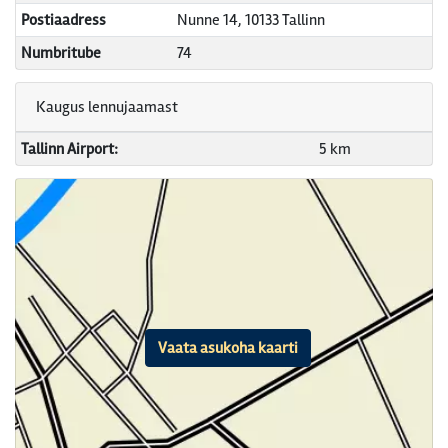
Postiaadress
Nunne 14, 10133 Tallinn
Numbritube
74
Kaugus lennujaamast
Tallinn Airport:
5 km
Vaata asukoha kaarti