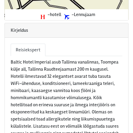
-hotell
-Lennujaam
Kirjeldus
Reisiekspert
Baltic Hotel Imperial asub Tallinna vanalinnas, Toompea
külje all, Tallinna Raudteejaamast 200 m kaugusel.
Hotelli ilmestavad 32 elegantset avarat tuba tasuta
WiFi-ühenduse, konditsioneeri, lameekraaniga teleri,
minibaari, kaasaegse vannitoa koos fööni ja
hommikumantli kasutamise võimalusega. Kõik
hotellitoad on erineva suuruse ja ilmega interjööris on
eksponeeritud ka keskaegset linnamüüri. Olemas on
spetsiaalsed toad allergikutele ning liikumispuuetega
külalistele. Lisatasu eest on võimalik lõõgastuda suures