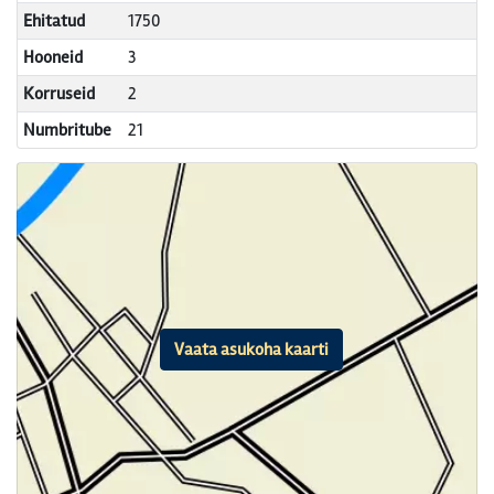
Ehitatud
1750
Hooneid
3
Korruseid
2
Numbritube
21
Vaata asukoha kaarti