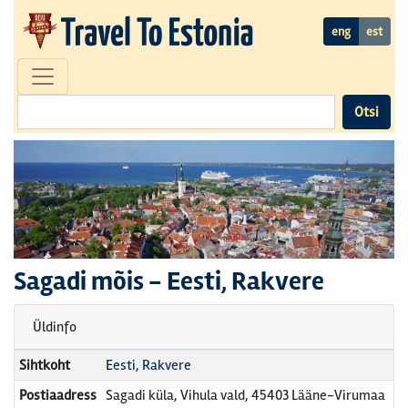
eng
est
Otsi
Sagadi mõis
-
Eesti, Rakvere
Üldinfo
Sihtkoht
Eesti, Rakvere
Postiaadress
Sagadi küla, Vihula vald, 45403 Lääne-Virumaa