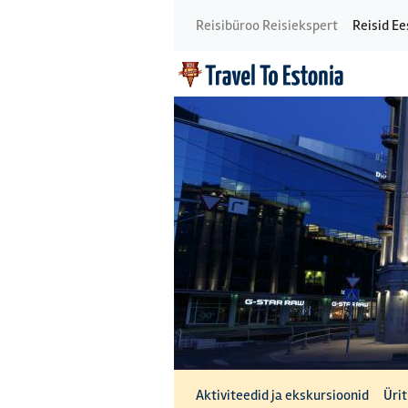
Reisibüroo Reisiekspert
Reisid Ee
Aktiviteedid ja ekskursioonid
Üri