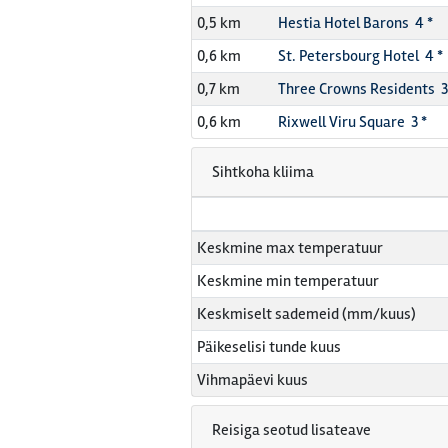
0,5 km
Hestia Hotel Barons 4 *
0,6 km
St. Petersbourg Hotel 4 *
0,7 km
Three Crowns Residents 3
0,6 km
Rixwell Viru Square 3 *
Sihtkoha kliima
Keskmine max temperatuur
Keskmine min temperatuur
Keskmiselt sademeid (mm/kuus)
Päikeselisi tunde kuus
Vihmapäevi kuus
Reisiga seotud lisateave