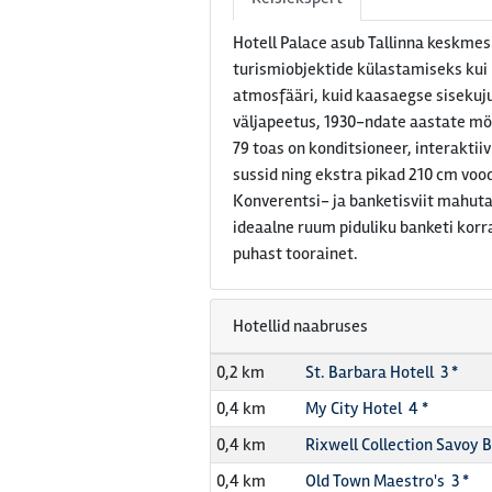
Hotell Palace asub Tallinna keskmes
turismiobjektide külastamiseks kui k
atmosfääri, kuid kaasaegse sisekuju
väljapeetus, 1930-ndate aastate möö
79 toas on konditsioneer, interakti
sussid ning ekstra pikad 210 cm vood
Konverentsi- ja banketisviit mahutab
ideaalne ruum piduliku banketi kor
puhast toorainet.
Hotellid naabruses
0,2 km
St. Barbara Hotell 3 *
0,4 km
My City Hotel 4 *
0,4 km
Rixwell Collection Savoy 
0,4 km
Old Town Maestro's 3 *