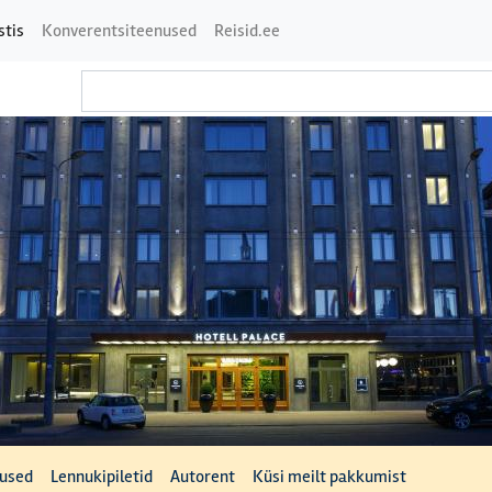
stis
Konverentsiteenused
Reisid.ee
tused
Lennukipiletid
Autorent
Küsi meilt pakkumist