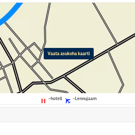
Vaata asukoha kaarti
-hotell
-Lennujaam