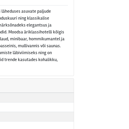
i läheduses asuvate paljude
nduskuuri ning klassikalise
 märksõnadeks elegantsus ja
id. Moodsa äriklassihotelli kõigis
mislaud, minibaar, hommikumantel ja
asseinis, mullivannis või saunas.
umiste läbiviimiseks ning on
id trende kasutades kohalikku,