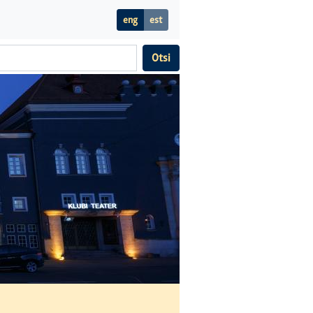
eng
est
Otsi