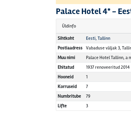
Palace Hotel
4* -
Eest
Üldinfo
Sihtkoht
Eesti, Tallinn
Postiaadress
Vabaduse väljak 3, Talli
Muu nimi
Palace Hotel Tallinn, a
Ehitatud
1937 renoveeritud 2014
Hooneid
1
Korruseid
7
Numbritube
79
Lifte
3