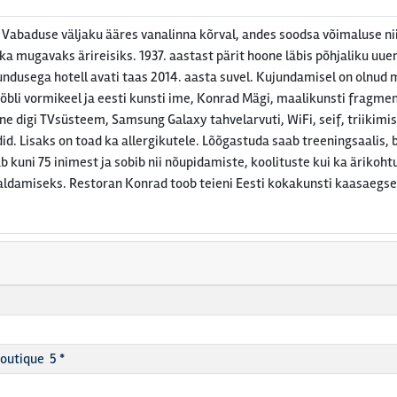
 Vabaduse väljaku ääres vanalinna kõrval, andes soodsa võimaluse ni
a mugavaks ärireisiks. 1937. aastast pärit hoone läbis põhjaliku uue
ndusega hotell avati taas 2014. aasta suvel. Kujundamisel on olnud
bli vormikeel ja eesti kunsti ime, Konrad Mägi, maalikunsti fragmend
ivne digi TVsüsteem, Samsung Galaxy tahvelarvuti, WiFi, seif, triiki
id. Lisaks on toad ka allergikutele. Lõõgastuda saab treeningsaalis, b
 kuni 75 inimest ja sobib nii nõupidamiste, koolituste kui ka ärikoht
raldamiseks. Restoran Konrad toob teieni Eesti kokakunsti kaasaegse
Boutique 5 *