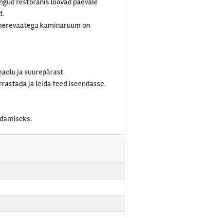
ngud restoranis loovad päevale
d.
ja merevaatega kaminaruum on
eaolu ja suurepärast
astada ja leida teed iseendasse.
ldamiseks.