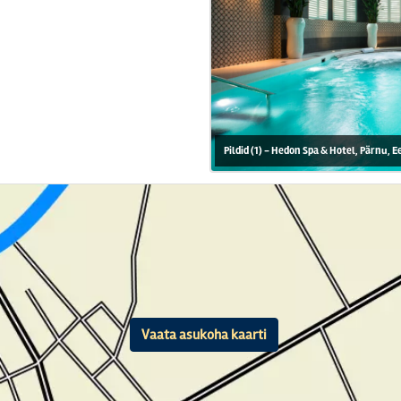
Pildid (1) - Hedon Spa & Hotel, Pärnu, E
Vaata asukoha kaarti