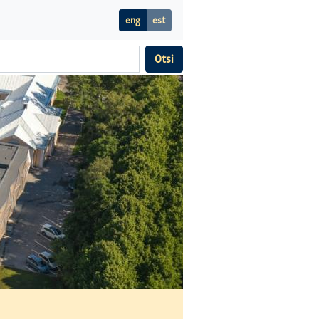
eng
est
Otsi