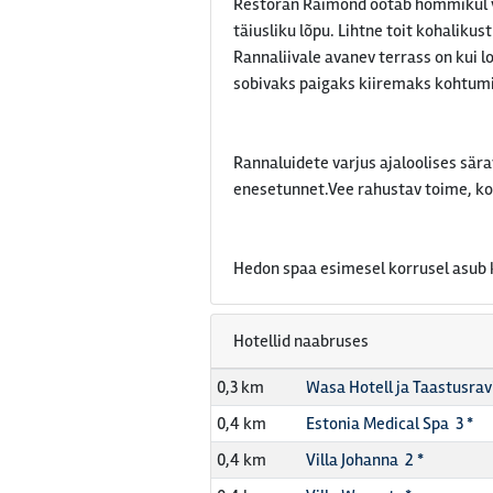
Restoran Raimond ootab hommikul vä
täiusliku lõpu. Lihtne toit kohaliku
Rannaliivale avanev terrass on kui 
sobivaks paigaks kiiremaks kohtum
Rannaluidete varjus ajaloolises sära
enesetunnet.Vee rahustav toime, ko
Hedon spaa esimesel korrusel asub 
Hotellid naabruses
0,3 km
Wasa Hotell ja Taastusrav
0,4 km
Estonia Medical Spa 3 *
0,4 km
Villa Johanna 2 *