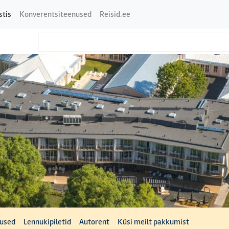
stis
Konverentsiteenused
Reisid.ee
tused
Lennukipiletid
Autorent
Küsi meilt pakkumist