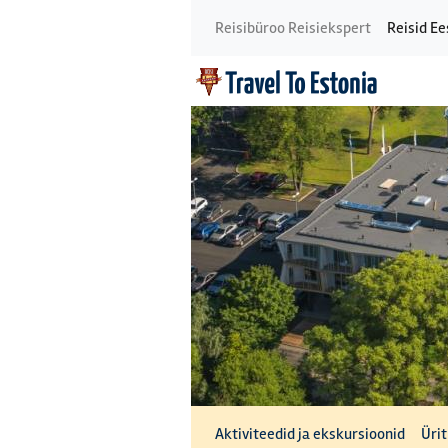
Reisibüroo Reisiekspert
Reisid Ee
Aktiviteedid ja ekskursioonid
Üri