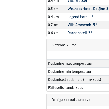
0,4 km
Villa Wesset *
0,5 km
Wellness Hotell Delfine 3 
0,4 km
Legend Hotell *
0,7 km
Villa Ammende 5 *
0,6 km
Rannahotell 3 *
Sihtkoha kliima
Keskmine max temperatuur
Keskmine min temperatuur
Keskmiselt sademeid (mm/kuus)
Päikeselisi tunde kuus
Reisiga seotud lisateave