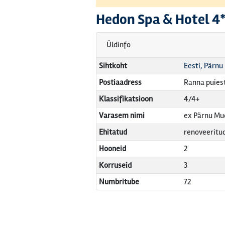
Hedon Spa & Hotel
4*
Üldinfo
Sihtkoht
Eesti, Pärnu
Postiaadress
Ranna puiest
Klassifikatsioon
4/4+
Varasem nimi
ex Pärnu Mu
Ehitatud
renoveeritu
Hooneid
2
Korruseid
3
Numbritube
72