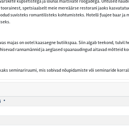
rskete küpsetistega ja lõunal maitsvate roogadega. Õhtused naudi
st toorainest, spetsiaalselt meie mereäärse restorani jaoks kasvatatu
loodud suvisteks romantilisteks kohtumisteks. Hotelli fuajee baar 
iseks.
vas majas on ootel kaasaegne butiikspaa. Siin algab teekond, tulvil h
hisevad rannamännid ja aeglased spaanaudingud aitavad mõtteid korr
kaks seminariruumi, mis sobivad nõupidamiste või seminaride korra
i *