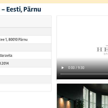
 -
Eesti, Pärnu
ee 1, 80010 Pärnu
daravila
d 2014