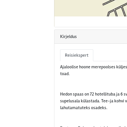
Kirjeldus
Reisiekspert
Ajaloolise hoone merepoolses külje
toad.
Hedon spaas on 72 hotellituba ja 6 s
supelusala külastada. Tee-ja kohvi 
lahutamatuteks osadeks.