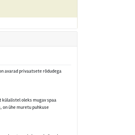
on avarad privaatsete rõdudega
t külalistel oleks mugav spaa
ks, on ühe muretu puhkuse