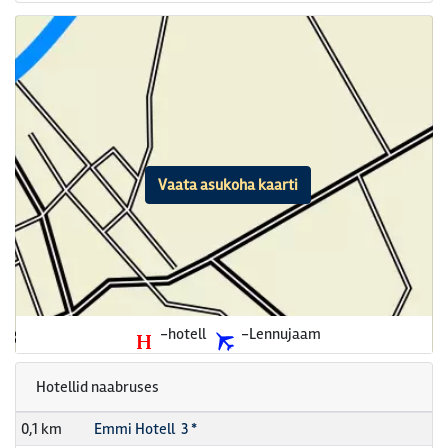
Vaata asukoha kaarti
-hotell
-Lennujaam
Hotellid naabruses
0,1 km
Emmi Hotell 3 *