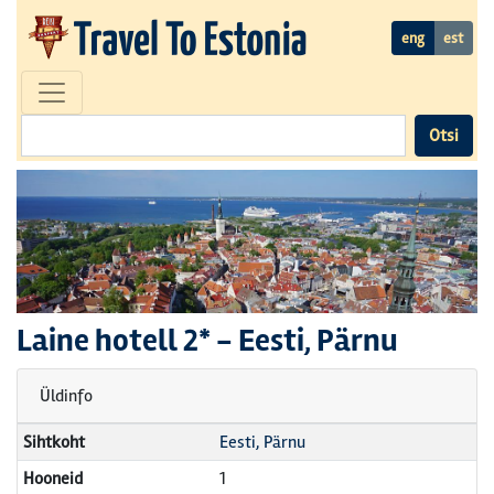
eng
est
Otsi
Laine hotell
2* -
Eesti, Pärnu
Üldinfo
Sihtkoht
Eesti, Pärnu
Hooneid
1