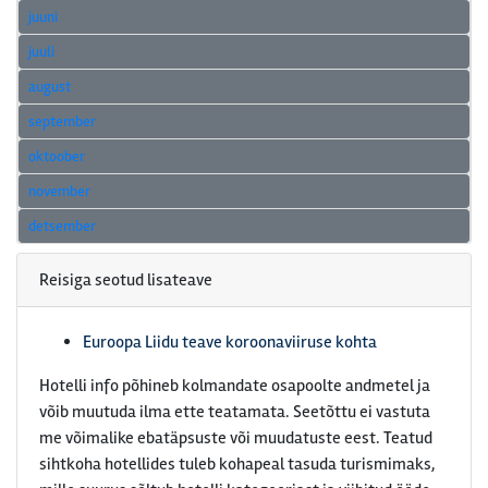
juuni
juuli
august
september
oktoober
november
detsember
Reisiga seotud lisateave
Euroopa Liidu teave koroonaviiruse kohta
Hotelli info põhineb kolmandate osapoolte andmetel ja
võib muutuda ilma ette teatamata. Seetõttu ei vastuta
me võimalike ebatäpsuste või muudatuste eest. Teatud
sihtkoha hotellides tuleb kohapeal tasuda turismimaks,