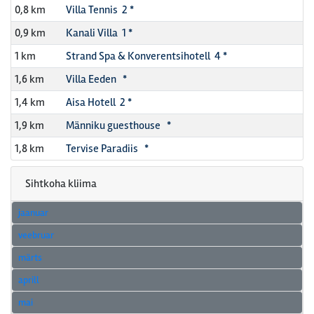
0,8 km
Villa Tennis 2 *
0,9 km
Kanali Villa 1 *
1 km
Strand Spa & Konverentsihotell 4 *
1,6 km
Villa Eeden *
1,4 km
Aisa Hotell 2 *
1,9 km
Männiku guesthouse *
1,8 km
Tervise Paradiis *
Sihtkoha kliima
jaanuar
veebruar
märts
aprill
mai